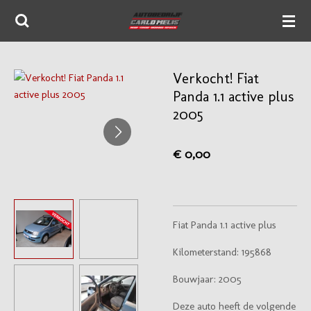
Ga
direct
naar
de
Verkocht! Fiat
hoofdinhoud
Panda 1.1 active plus
2005
€ 0,00
Fiat Panda 1.1 active plus
Kilometerstand: 195868
Bouwjaar: 2005
Deze auto heeft de volgende