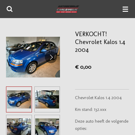
Ga
direct
naar
de
VERKOCHT!
hoofdinhoud
Chevrolet Kalos 1.4
2004
€ 0,00
Chevrolet Kalos 1.4 2004
Km stand: 132.xxx
Deze auto heeft de volgende
opties: